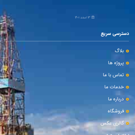
13 اسفند 1401
دسترسی سریع
بلاگ
پروژه ها
تماس با ما
خدمات ما
درباره ما
فروشگاه
گالری عکس