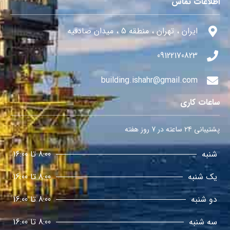
اطلاعات تماس
ایران ، تهران ، منطقه 5 ، میدان صادقیه
09122170823
building.ishahr@gmail.com
ساعات کاری
پشتیبانی 24 ساعته در 7 روز هفته
شنبه
8:00 تا 16:00
یک شنبه
8:00 تا 16:00
دو شنبه
8:00 تا 16:00
سه شنبه
8:00 تا 16:00