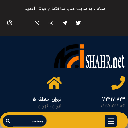
سلام ، به سایت مدیر ساختمان خوش آمدید.
09122170823
تهران، منطقه 5
09351039906
ایران ، تهران