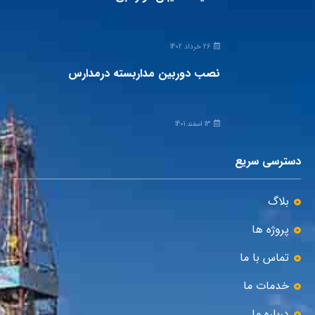
26 خرداد 1402
نصب دوربین مداربسته درمدارس
13 اسفند 1401
دسترسی سریع
بلاگ
پروژه ها
تماس با ما
خدمات ما
درباره ما