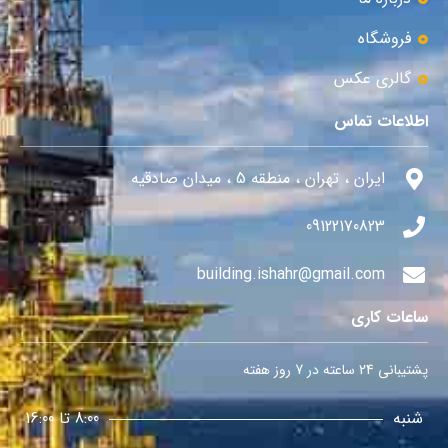
فروشگاه
گالری عکس
اطلاعات تماس
ایران ، تهران ، منطقه 5 ، میدان صادقیه
09122170823
building.ishahr@gmail.com
ساعات کاری
پشتیبانی 24 ساعته در 7 روز هفته
شنبه
8:00 تا 16:00