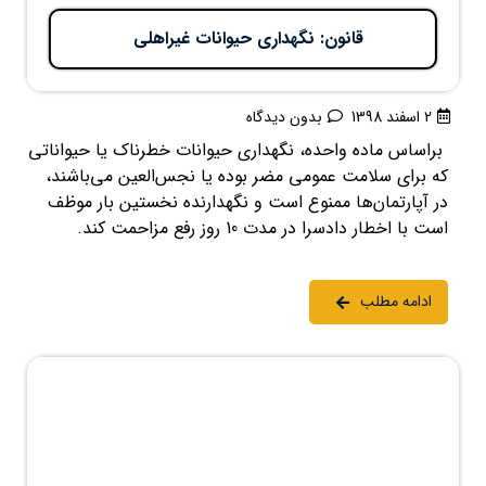
‍ قانون: نگهداري حيوانات غيراهلی
2 اسفند 1398
بدون دیدگاه
براساس ماده واحده، نگهداري حيوانات خطرناك يا حيواناتي
كه براي سلامت عمومي مضر بوده يا نجس‌العين مي‌باشند،
در آپارتمان‌ها ممنوع است و نگهدارنده نخستين بار موظف
است با اخطار دادسرا در مدت 10 روز رفع مزاحمت كند.
ادامه مطلب