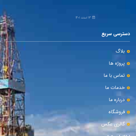
13 اسفند 1401
دسترسی سریع
بلاگ
پروژه ها
تماس با ما
خدمات ما
درباره ما
فروشگاه
گالری عکس