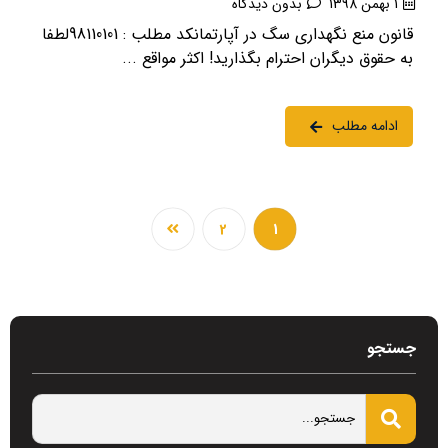
1 بهمن 1398
بدون دیدگاه
قانون منع نگهداری سگ در آپارتمانکد مطلب : 98110101لطفا
به حقوق دیگران احترام بگذارید! اکثر مواقع ...
ادامه مطلب
2
1
جستجو