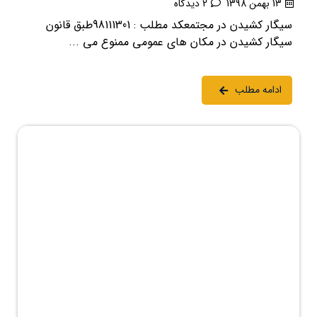
13 بهمن 1398
2 دیدگاه
سیگار کشیدن در مجتمعکد مطلب : 98111301طبق قانون
سیگار کشیدن در مکان های عمومی ممنوع می ...
ادامه مطلب