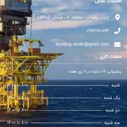
اطلاعات تماس
ایران ، تهران ، منطقه 5 ، میدان صادقیه
09122170823
building.ishahr@gmail.com
ساعات کاری
پشتیبانی 24 ساعته در 7 روز هفته
شنبه
8:00 تا 16:00
یک شنبه
8:00 تا 16:00
دو شنبه
8:00 تا 16:00
سه شنبه
8:00 تا 16:00