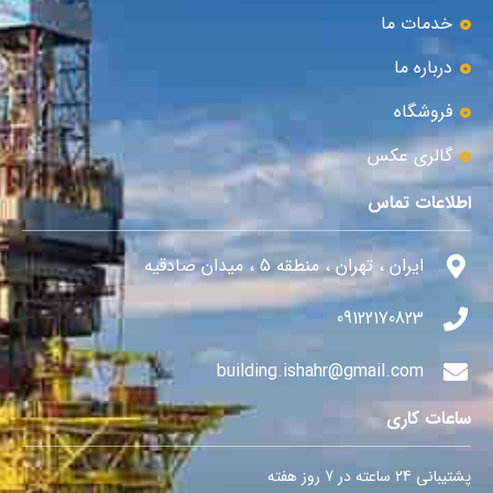
خدمات ما
درباره ما
فروشگاه
گالری عکس
اطلاعات تماس
ایران ، تهران ، منطقه 5 ، میدان صادقیه
09122170823
building.ishahr@gmail.com
ساعات کاری
پشتیبانی 24 ساعته در 7 روز هفته