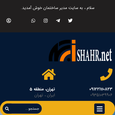
سلام ، به سایت مدیر ساختمان خوش آمدید.
09122170823
تهران، منطقه 5
09351039906
ایران ، تهران