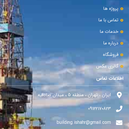
پروژه ها
تماس با ما
خدمات ما
درباره ما
فروشگاه
گالری عکس
اطلاعات تماس
ایران ، تهران ، منطقه 5 ، میدان صادقیه
09122170823
building.ishahr@gmail.com