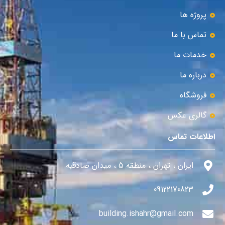
پروژه ها
تماس با ما
خدمات ما
درباره ما
فروشگاه
گالری عکس
اطلاعات تماس
ایران ، تهران ، منطقه 5 ، میدان صادقیه
09122170823
building.ishahr@gmail.com