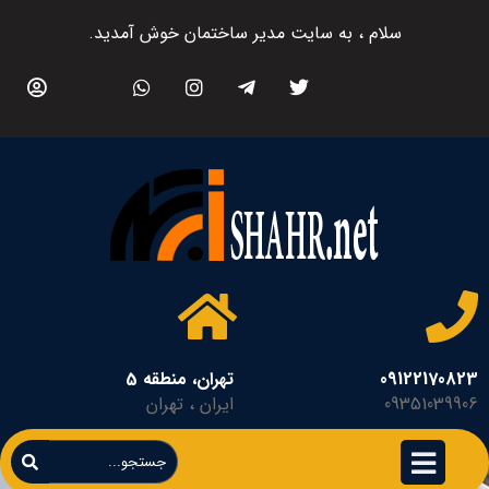
سلام ، به سایت مدیر ساختمان خوش آمدید.
09122170823
تهران، منطقه 5
09351039906
ایران ، تهران