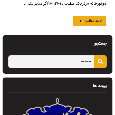
موتورخانه مرکزیکد مطلب : 98111901اگر مدیر یک ...
ادامه مطلب
جستجو
پیوند ها