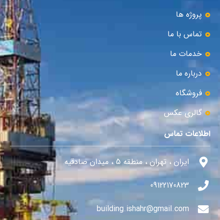
پروژه ها
تماس با ما
خدمات ما
درباره ما
فروشگاه
گالری عکس
اطلاعات تماس
ایران ، تهران ، منطقه 5 ، میدان صادقیه
09122170823
building.ishahr@gmail.com