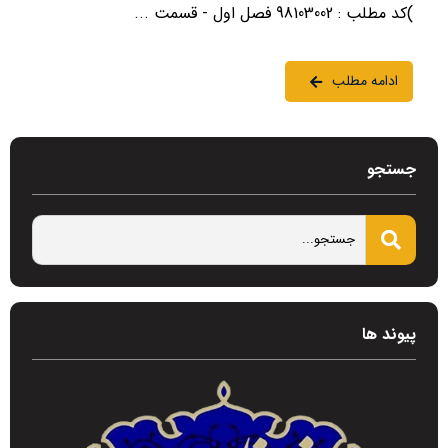
)کد مطلب : 98103002 فصل اول - قسمت ...
ادامه مطلب
جستجو
پیوند ها