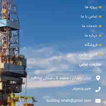
پروژه ها
تماس با ما
خدمات ما
درباره ما
فروشگاه
گالری عکس
اطلاعات تماس
ایران ، تهران ، منطقه 5 ، میدان صادقیه
09122170823
building.ishahr@gmail.com