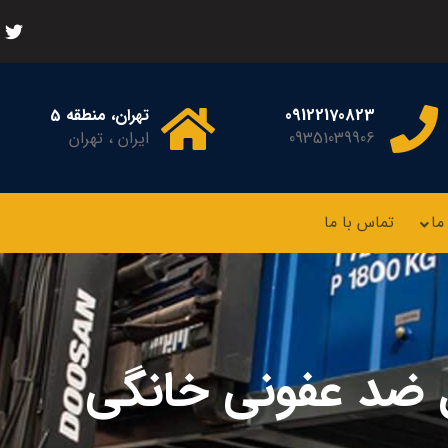
09122170823
تهران، منطقه 5
09351039906
ایران ، تهران
ما
تماس با ما
 ضد عفونی خانگی