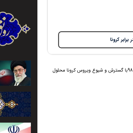
رابر کرونا
محلول ضدعفونی محیط ساختمان در برابر کروناکد مطلب : 98121301با گسترش و شیوع ویروس کرونا محلول