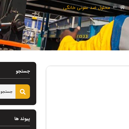
محلول ضد عفونی خانگی
جستجو
پیوند ها