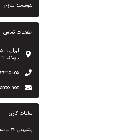
هوشمند سازی
اطلاعات تماس
، پلاک 12
13325225
ento.net
ساعات کاری
پشتیبانی 24 ساعته در 7 روز هفته