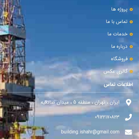
پروژه ها
تماس با ما
خدمات ما
درباره ما
فروشگاه
گالری عکس
اطلاعات تماس
ایران ، تهران ، منطقه 5 ، میدان صادقیه
09122170823
building.ishahr@gmail.com