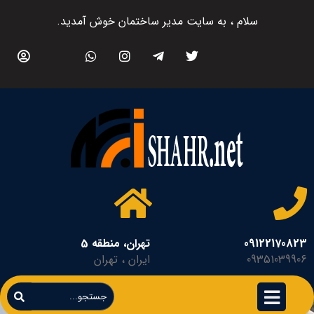
سلام ، به سایت مدیر ساختمان خوش آمدید.
09122170823
تهران، منطقه 5
09351039906
ایران ، تهران