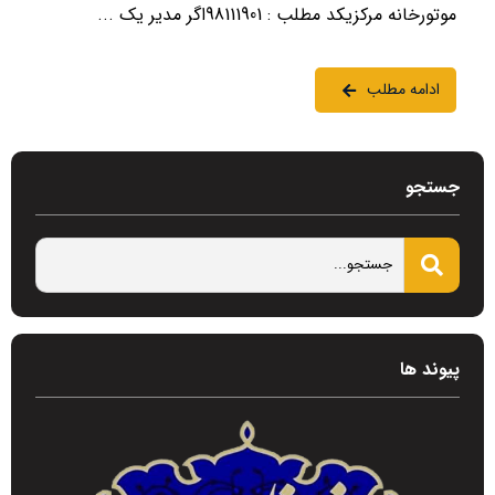
موتورخانه مرکزیکد مطلب : 98111901اگر مدیر یک ...
ادامه مطلب
جستجو
پیوند ها