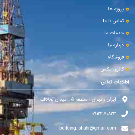
پروژه ها
تماس با ما
خدمات ما
درباره ما
فروشگاه
گالری عکس
اطلاعات تماس
ایران ، تهران ، منطقه 5 ، میدان صادقیه
09122170823
building.ishahr@gmail.com