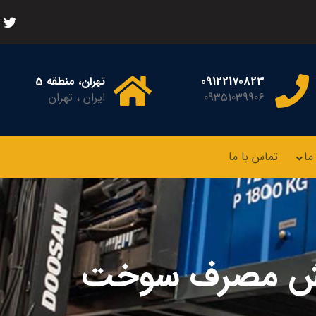
09122170823
تهران، منطقه 5
09351039906
ایران ، تهران
ما
تماس با ما
ش مصرف سوخت