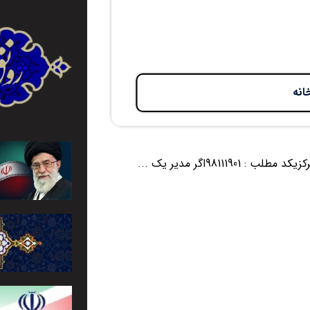
انه
981اگر مدیر یک ...