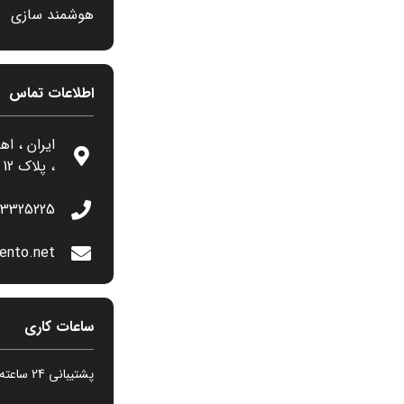
هوشمند سازی
اطلاعات تماس
، پلاک 12
13325225
ento.net
ساعات کاری
پشتیبانی 24 ساعته در 7 روز هفته