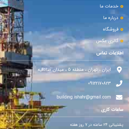
خدمات ما
درباره ما
فروشگاه
گالری عکس
اطلاعات تماس
ایران ، تهران ، منطقه 5 ، میدان صادقیه
09122170823
building.ishahr@gmail.com
ساعات کاری
پشتیبانی 24 ساعته در 7 روز هفته