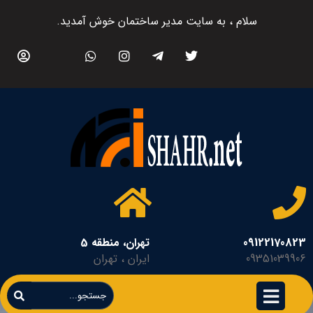
سلام ، به سایت مدیر ساختمان خوش آمدید.
09122170823
تهران، منطقه 5
09351039906
ایران ، تهران