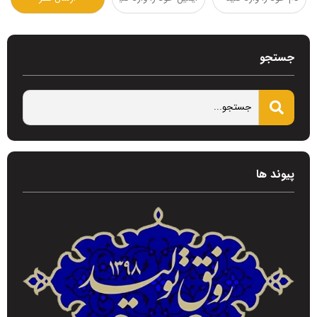
جستجو
پیوند ها