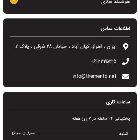
0
هوشمند سازی
اطلاعات تماس
ایران ، اهواز، کیان آباد ، خیابان 28 شرقی ، پلاک 12
0613325225
info@themento.net
ساعات کاری
پشتیبانی 24 ساعته در 7 روز هفته
شنبه
8:00 تا 16:00