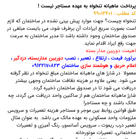
پرداخت ماهیانه تنخواه به عهده مستاجر نیست !
کد مطلب : 99012401
تنخواه چیست؟ جهت موارد پیش بینی نشده در ساختمان که لازم
است بصورت سریع ایرادات آن برطرف شود، می بایست مبلغی در
صندوق ساختمان وجود داشته باشد تا مدیر ساختمان به سرعت
جهت رفع ایراد اقدام نماید.
اهیمت دوربین مدار بسته
برآورد قیمت ، ارتقاع ، تعمیر ، نصب
دوربین مداربسته
،
دزدگیر
،
اعلام حریق
و
هوشمند سازی
ساختمان 09122170823
معمولا در شارژ های ماهیانه ساختمان مبلغ تنخواه در نظر گرفته
می شود. یعنی علاوه بر هزینه نظافت ساختمان وجهی بیشتر
دریافت می شود تا در صندوق ساختمان ذخیره گردد.
شارژ ماهیانه ساختمان هم از ساکنین واحد دریافت می گردد، چه
مالک باشند و چه مستاجر!
طبق قوانین روابط بین موجر و مستاجر هزینه تعمیرات و سرویس
ملزومات واحد مسکونی به عهده مالک می باشد. به عنوان مثال
تعمیر درب ریموت ، سرویس آسانسور، رنگ آمیزی و تعمیرات
ساختمانی، تعمیرات موتورخانه.