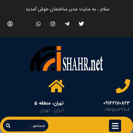
سلام ، به سایت مدیر ساختمان خوش آمدید.
09122170823
تهران، منطقه 5
09351039906
ایران ، تهران