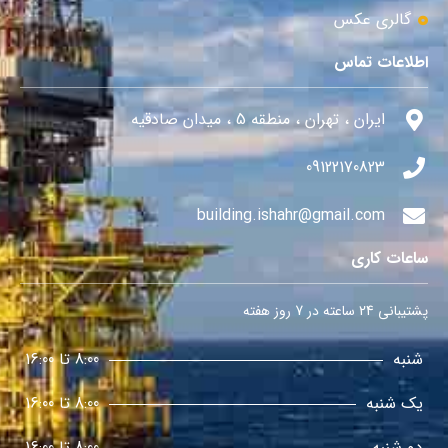
گالری عکس
اطلاعات تماس
ایران ، تهران ، منطقه 5 ، میدان صادقیه
09122170823
building.ishahr@gmail.com
ساعات کاری
پشتیبانی 24 ساعته در 7 روز هفته
شنبه
8:00 تا 16:00
یک شنبه
8:00 تا 16:00
دو شنبه
8:00 تا 16:00