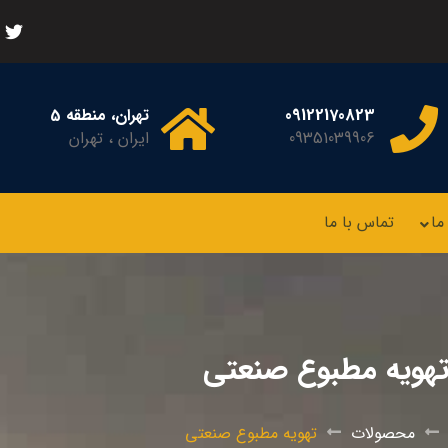
09122170823
تهران، منطقه 5
09351039906
ایران ، تهران
ما
تماس با ما
هویه مطبوع صنعتی
محصولات
تهویه مطبوع صنعتی